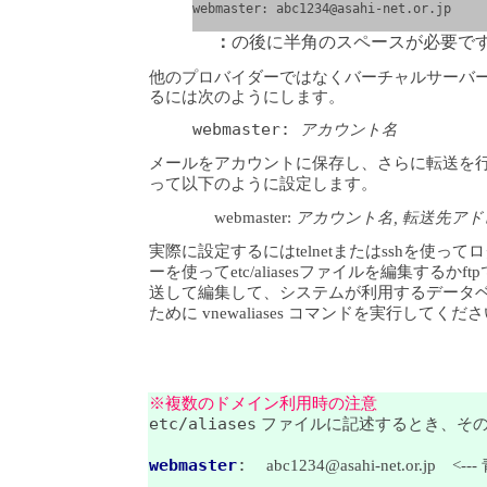
webmaster: abc1234@asahi-net.or.jp
：
の後に半角のスペースが必要で
他のプロバイダーではなくバーチャルサーバ
るには次のようにします。
webmaster:
アカウント名
メールをアカウントに保存し、さらに転送を
って以下のように設定します。
webmaster:
アカウント名, 転送先アド
実際に設定するにはtelnetまたはsshを使っ
ーを使ってetc/aliasesファイルを編集するかftpで/
送して編集して、システムが利用するデータ
ために vnewaliases コマンドを実行してくだ
※複数のドメイン利用時の注意
etc/aliases
ファイルに記述するとき、そ
webmaster
:
abc1234@asahi-net.or.jp <