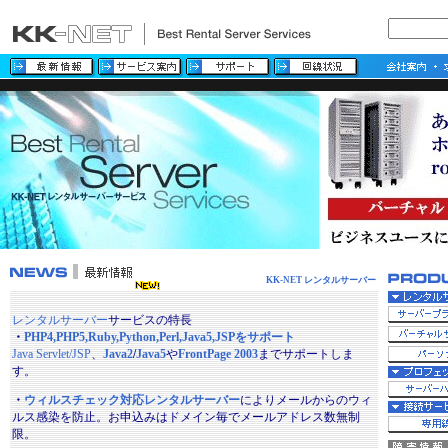
KK-NET レンタルサーバー
レンタルサーバー
サービスの特長
・
PHP4,PHP5,Ruby,Python,Perl,Java5,JSPをサポート
Java Servlet/JSP
、
Java2
/
Java5
や
FrontPage 2003
までサポートしま
す。
・
ウィルスチェック対応レンタルサーバー
によりメールからのウィ
ルス感染を防止。お申込みはドメイン毎でメールアドレス数無制
限。