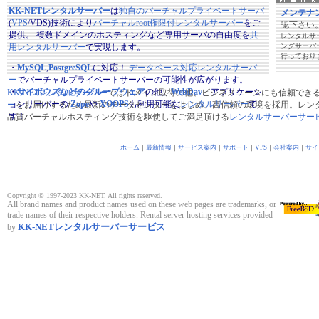
KK-NETレンタルサーバー
は
独自のバーチャルプライベートサーバ
メンテナ
(
VPS
/VDS)技術により
バーチャルroot権限付レンタルサーバー
をご
認下さい。
提供。 複数ドメインのホスティングなど専用サーバの自由度を
共
レンタルサ
用レンタルサーバー
で実現します。
ングサーバ
行っており
・
MySQL
,
PostgreSQL
に対応！
データベース対応レンタルサーバ
ー
でバーチャルプライベートサーバーの可能性が広がります。
・
サイボウズなどのグループウェア
の他、
WebDav
、アプリケーシ
KK-NETレンタルサーバー
ではドメイン取得の他、ビジネスユースにも信頼でき
ョンサーバーの
Zope
や
XOOPS
も利用可能な
レンタルサーバー
で
ー
をお届けするため最新のデータセンターをはじめ、高信頼の環境を採用。レン
す！
品質バーチャルホスティング技術を駆使してご満足頂ける
レンタルサーバーサー
｜
ホーム
｜
最新情報
｜
サービス案内
｜
サポート
｜
VPS
｜
会社案内
｜
サイ
Copyright © 1997-2023 KK-NET. All rights reserved.
All brand names and product names used on these web pages are trademarks, or
trade names of their respective holders. Rental server hosting services provided
KK-NETレンタルサーバーサービス
by