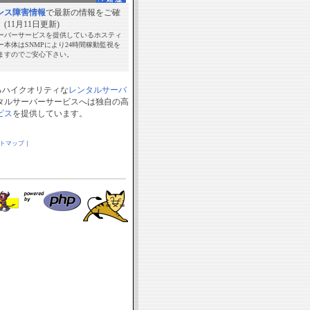
ンス障害情報
で最新の情報をご確
(11月11日更新)
ーバーサービスを提供しているホスティ
ー本体はSNMPにより24時間稼動監視を
ますのでご安心下さい。
るハイクオリティな
レンタルサーバ
タルサーバーサービスへは独自の高
ビス
を提供しています。
トマップ
｜