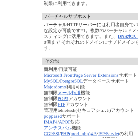
制限に利用できます。
バーチャルサブホスト
バーチャルHTTPサーバーには利用者自身で
な設定が可能です*1。複数のバーチャルド
スティングに活用できます。また、
DNSホ
8個まで それぞれのドメインにサブドメイン
す。
その他
商利用/再販可能
Microsoft FrontPage Server Extensions
サポート
MySQL
/
PostgreSQL
データベースサポート
Majordomo
利用可能
無制限
メール転送
機能
無制限
POP3
アカウント
無制限
FTP
アカウント
管理用telnet/ssh(セキュアシェル)アカウント
poppassd
サポート
IMAP4
/
APOP
対応
アンチスパム
機能
CGI/SSI
/
PHP(mod_php)4,5
/
JSP/Servlet
の利用