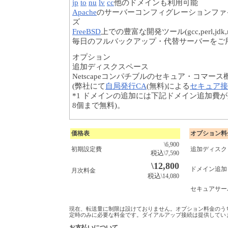
jp
to
nu
lv
cc
他のドメインも利用可能
Apache
のサーバーコンフィグレーションファ
ズ
FreeBSD
上での豊富な開発ツール(gcc,perl,jdk,nkf,
毎日のフルバックアップ・代替サーバーをご
オプション
追加ディスクスペース
Netscapeコンパチブルのセキュア・コマース
(弊社にて
自局発行CA
(無料)による
セキュア接
*1 ドメインの追加には下記ドメイン追加費
8個まで無料)。
価格表
オプション料
\6,900
初期設定費
追加ディスク 
税込
\7,590
\
12,800
ドメイン追加
月次料金
税込
\14,080
セキュアサー
現在、転送量に制限は設けておりません。オプション料金のう
定時のみに必要な料金です。ダイアルアップ接続は提供してい
お支払いについて