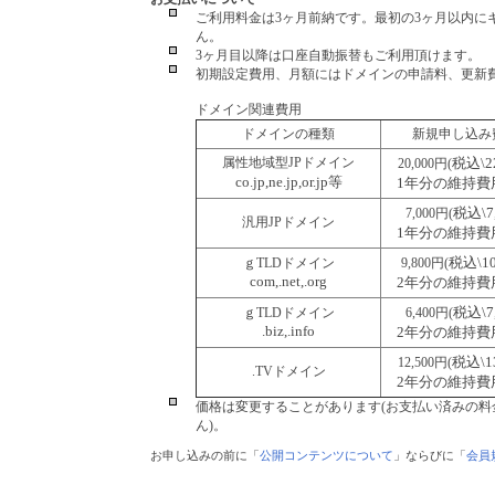
ご利用料金は3ヶ月前納です。最初の3ヶ月以内に
ん。
3ヶ月目以降は口座自動振替もご利用頂けます。
初期設定費用、月額にはドメインの申請料、更新
ドメイン関連費用
ドメインの種類
新規申し込み
属性地域型JPドメイン
税込\22
20,000円(
co.jp,ne.jp,or.jp等
1年分の維持費
税込\7,
7,000円(
汎用JPドメイン
1年分の維持費
税込\10
ｇTLDドメイン
9,800円(
com,.net,.org
2年分の維持費
税込\7,
ｇTLDドメイン
6,400円(
.biz,.info
2年分の維持費
税込\13
12,500円(
.TVドメイン
2年分の維持費
価格は変更することがあります(お支払い済みの
ん)。
お申し込みの前に「
公開コンテンツについて
」ならびに「
会員